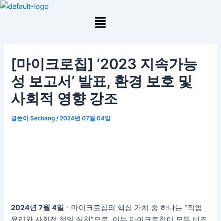
콘
포
Menu
텐
스
츠
트
로
탐
건
색
[마이크로칩] ‘2023 지속가능
너
뛰
성 보고서’ 발표, 환경 보호 및
기
사회적 영향 강조
글쓴이
Sechang
/
2024년 07월 04일
2024
년 7월 4일
– 마이크로칩의 핵심 가치 중 하나는 “직업
윤리와 사회적 책임 실천”으로, 이는 마이크로칩이 모든 비즈