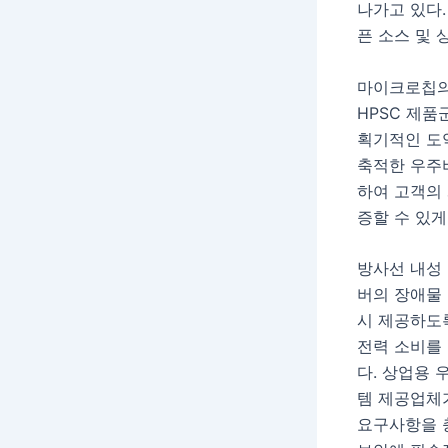
나가고 있다.
픈 소스 및
마이크로칩의 
HPSC 제
획기적인 도약
축적한 우주
하여 고객의
증할 수 있게
방사선 내성 강
버의 장애물
시 제공하도
전력 소비를
다. 상업용 우주
템 제공업체가
요구사항을 