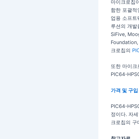
마이크로칩이 
함한 포괄적인
업용 소프트
루션의 개발
SiFive, Moo
Foundatio
크로칩의
P
또한 마이크
PIC64-H
가격 및 구입
PIC64-H
정이다. 자세
크로칩의 구
참고자료