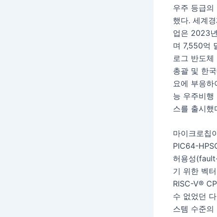
우주 등급의
했다. 세계경
업은 2023
며 7,550
로그 반도체
총괄 및 한국
요에 부응하여
능 우주비행 
스를 출시했
마이크로칩이
PIC64-H
허용성(faul
기 위한 벡
RISC-V®
수 없었던 다
스템 수준의