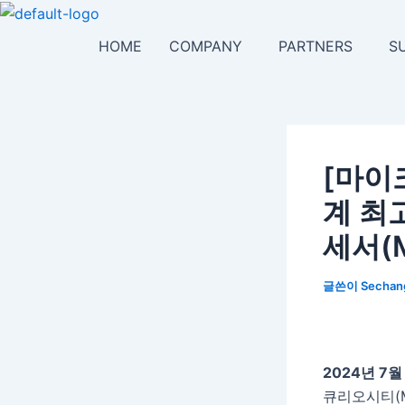
콘
포
텐
스
HOME
COMPANY
PARTNERS
S
츠
트
로
탐
건
색
너
뛰
[마이
기
계 최
세서(
글쓴이
Secha
2024
년 7월
큐리오시티(Ma