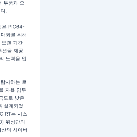
언 부품과 오
다.
 PIC64-
현대화를 위해
 오랜 기간
루션을 제공
의 노력을 입
면을 탐사하는 로
을 자율 임무
 극도로 낮은
록 설계되었
SC RT는 시스
O) 위성단의
자산의 사이버