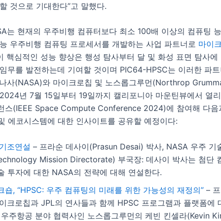
할 것으로 기대한다”고 말했다.
ASA는 현재의 우주비행 컴퓨터보다 최소 100배 이상의 컴퓨팅 
성능 우주비행 컴퓨팅 프로세서를 개발하는 사업 파트너로
마이크
 이 핵심적인 성능 향상은 행성 탐사부터 달 및 화성 표면 탐사
임무를 발전하는데 기여할 것이며 PIC64-HPSC는 이러한 파
나사(NASA)와 마이크로칩 및 노스롭그루먼(Northrop Grumma
2024년 7월 15일부터 19일까지 캘리포니아 마운틴뷰에서 열
(IEEE Space Compute Conference 2024)에 참여해 다
 및 에코시스템에 대한 인사이트를 공유할 예정이다:
 기조연설
– 프라순 데사이(Prasun Desai) 박사, NASA 우주 
Technology Mission Directorate) 부국장: 데사이 박사는 첨
기술 투자에 대한 NASA의 전략에 대해 연설한다.
숍, “HPSC:
우주 컴퓨팅의 미래를 위한 가능성의 재정의”
– 
이크로칩과 JPL의 연사들과 함께 HPSC 프로그램과 플랫폼에
우주항공 분야 협력사인 노스롭그루먼의 케빈 킨셀라(Kevin Kins