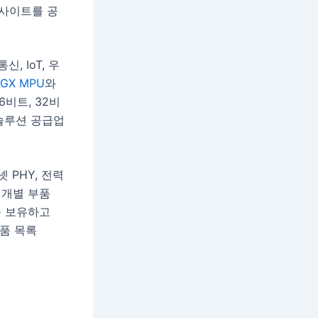
인사이트를 공
, IoT, 우
4GX MPU
와
6비트, 32비
솔루션 공급업
넷 PHY, 전력
 개별 부품
를 보유하고
제품 목록