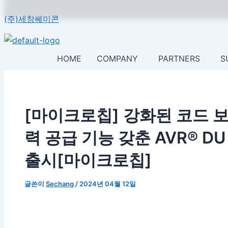
여
이
이
콘
포
기
름
메
(주)세창쎄미콘
텐
스
에
*
일
츠
트
입
*
로
탐
력
하
HOME
COMPANY
PARTNERS
S
건
색
세
너
요...
뛰
기
[마이크로칩] 강화된 코드 보
력 공급 기능 갖춘 AVR® DU
출시[마이크로칩]
글쓴이
Sechang
/
2024년 04월 12일